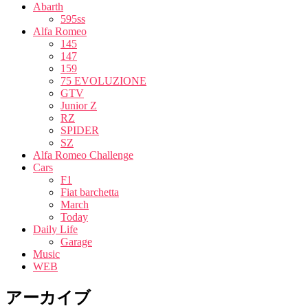
Abarth
595ss
Alfa Romeo
145
147
159
75 EVOLUZIONE
GTV
Junior Z
RZ
SPIDER
SZ
Alfa Romeo Challenge
Cars
F1
Fiat barchetta
March
Today
Daily Life
Garage
Music
WEB
アーカイブ