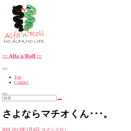
Skip
to
content
—NO ALFA , NO LIFE.—
::: Alfa'n'Roll :::
::: Alfa'n'Roll :::
Top
Contact
検
索…
さよならマチオくん･･･。
RIN
2013年3月4日
コメントなし