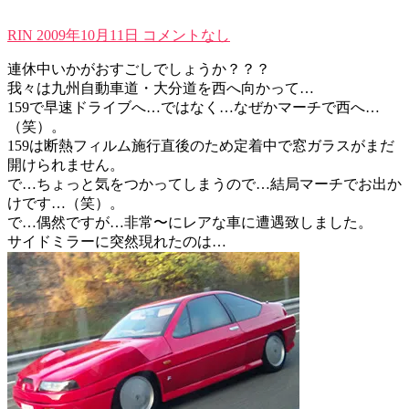
RIN
2009年10月11日
コメントなし
連休中いかがおすごしでしょうか？？？
我々は九州自動車道・大分道を西へ向かって…
159で早速ドライブへ…ではなく…なぜかマーチで西へ…
（笑）。
159は断熱フィルム施行直後のため定着中で窓ガラスがまだ
開けられません。
で…ちょっと気をつかってしまうので…結局マーチでお出か
けです…（笑）。
で…偶然ですが…非常〜にレアな車に遭遇致しました。
サイドミラーに突然現れたのは…