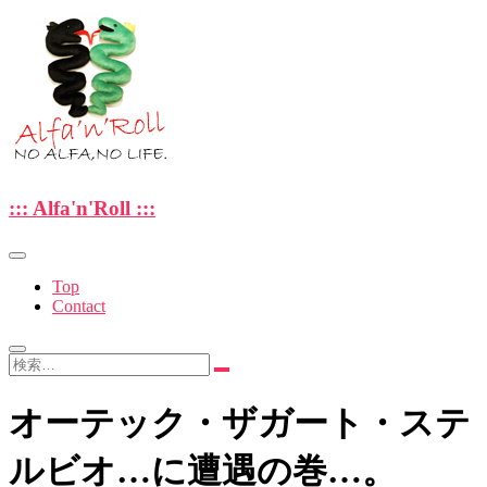
Skip
to
content
—NO ALFA , NO LIFE.—
::: Alfa'n'Roll :::
::: Alfa'n'Roll :::
Top
Contact
検
索…
オーテック・ザガート・ステ
ルビオ…に遭遇の巻…。