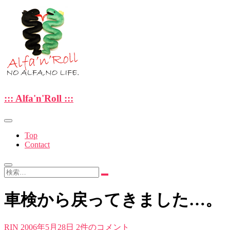
Skip
to
content
—NO ALFA , NO LIFE.—
::: Alfa'n'Roll :::
::: Alfa'n'Roll :::
Top
Contact
検
索…
車検から戻ってきました…。
RIN
2006年5月28日
2件のコメント