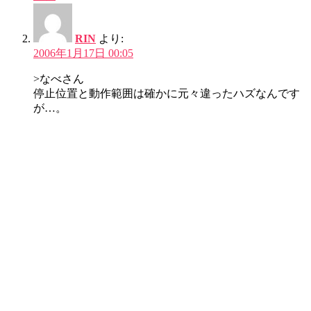
RIN
より:
2006年1月17日 00:05
>なべさん
停止位置と動作範囲は確かに元々違ったハズなんです
が…。
こんなに視界の邪魔になるほどの違いがあった記憶
が…。
記憶がとてもあいまい…というよりほんと違和感
が…。
もちろん停止すると戻りますよ〜♪
返信
コメントを残す