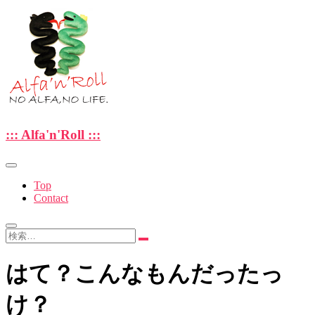
Skip
to
content
—NO ALFA , NO LIFE.—
::: Alfa'n'Roll :::
::: Alfa'n'Roll :::
Top
Contact
検
索…
はて？こんなもんだったっ
け？