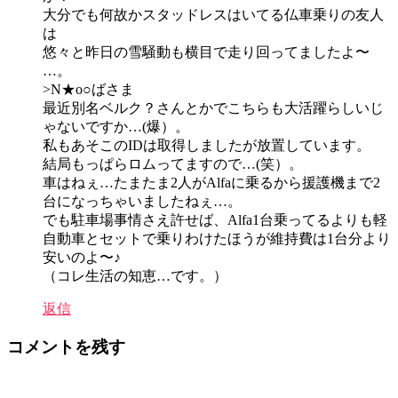
大分でも何故かスタッドレスはいてる仏車乗りの友人
は
悠々と昨日の雪騒動も横目で走り回ってましたよ〜
…。
>N★o○ばさま
最近別名ベルク？さんとかでこちらも大活躍らしいじ
ゃないですか…(爆）。
私もあそこのIDは取得しましたが放置しています。
結局もっぱらロムってますので…(笑）。
車はねぇ…たまたま2人がAlfaに乗るから援護機まで2
台になっちゃいましたねぇ…。
でも駐車場事情さえ許せば、Alfa1台乗ってるよりも軽
自動車とセットで乗りわけたほうが維持費は1台分より
安いのよ〜♪
（コレ生活の知恵…です。）
返信
コメントを残す