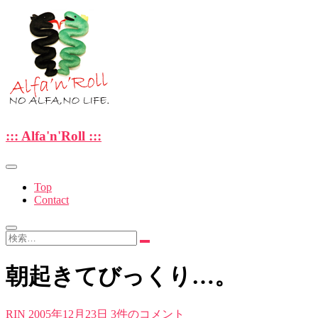
Skip
to
content
—NO ALFA , NO LIFE.—
::: Alfa'n'Roll :::
::: Alfa'n'Roll :::
Top
Contact
検
索…
朝起きてびっくり…。
RIN
2005年12月23日
3件のコメント