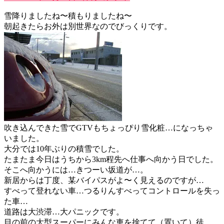
雪降りましたね〜積もりましたね〜
朝起きたらお外は別世界なのでびっくりです。
吹き込んできた雪でGTVもちょっぴり雪化粧…になっちゃ
いました。
大分では10年ぶりの積雪でした。
たまたま今日はうちから3km程先へ仕事へ向かう日でした。
そこへ向かうには…きつーい坂道が…。
新居からは丁度、某バイパスがよ〜く見えるのですが…
すべって登れない車…つるりんすべってコントロールを失っ
た車…
道路は大渋滞…大パニックです。
目の前の大型スーパーにみんな車を捨てて（置いて）徒