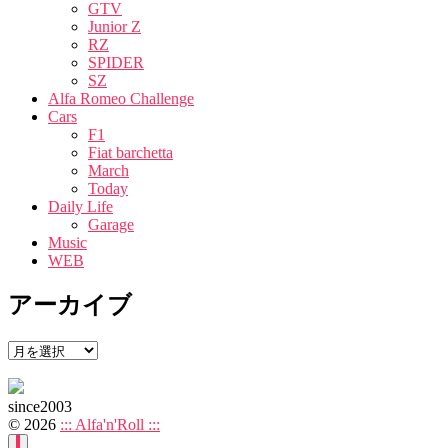
GTV
Junior Z
RZ
SPIDER
SZ
Alfa Romeo Challenge
Cars
F1
Fiat barchetta
March
Today
Daily Life
Garage
Music
WEB
アーカイブ
ア
ー
カ
since2003
イ
© 2026
::: Alfa'n'Roll :::
ブ