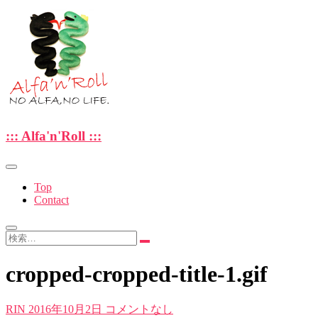
Skip
to
content
—NO ALFA , NO LIFE.—
::: Alfa'n'Roll :::
::: Alfa'n'Roll :::
Top
Contact
検
索…
cropped-cropped-title-1.gif
RIN
2016年10月2日
コメントなし