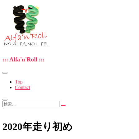
Skip
to
content
—NO ALFA , NO LIFE.—
::: Alfa'n'Roll :::
::: Alfa'n'Roll :::
Top
Contact
検
索…
2020年走り初め