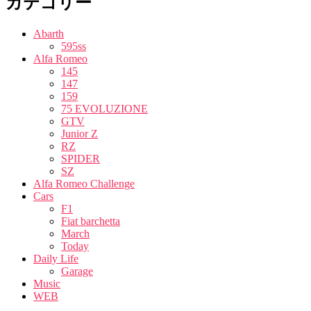
カテゴリー
Abarth
595ss
Alfa Romeo
145
147
159
75 EVOLUZIONE
GTV
Junior Z
RZ
SPIDER
SZ
Alfa Romeo Challenge
Cars
F1
Fiat barchetta
March
Today
Daily Life
Garage
Music
WEB