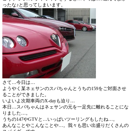
ったな♪と思ってしまいます。
さて…今日は…
ようやく某ネェサンのスパちゃんとうちの159をご対面させ
ることができました。
いよいよ次期車両のX-dayも迫り…
本日…スパちゃんはネェサンの元を一足先に離れることにな
りました…。
うちの147やGTVと…いっぱいツーリングもしたね…。
あんなことやこんなことや…。我々も思い出盛りだくさんの