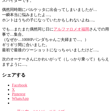
スパイダーです。
偶然同時期にバルケッタに出会ってしまいましたが…
一瞬本当に悩みましたよ…。
ホントはうちの子になっていたかもしれないよね…。
でも…またまた偶然同じ日に
アルファロメオ福岡
さんでの用
事で…集合。
（なぜか…100HPパンダちゃんご夫婦まで…。）
ギリギリ間に合いました。
最初で最後のツーショットになっちゃいましたけど…。
次のオーナーさんにかわいがって（しっかり乗って）もらえ
ますように…。
シェアする
Facebook
X
Pinterest
WhatsApp