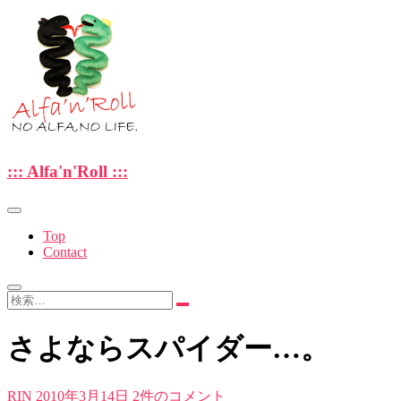
Skip
to
content
—NO ALFA , NO LIFE.—
::: Alfa'n'Roll :::
::: Alfa'n'Roll :::
Top
Contact
検
索…
さよならスパイダー…。
RIN
2010年3月14日
2件のコメント