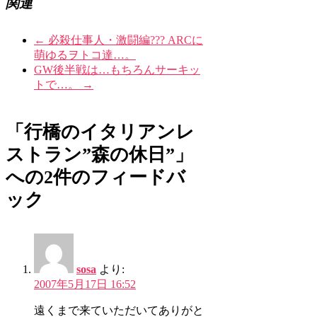
関連
←
必殺仕事人・激闘編??? ARCに
萌ゆるヲトコ達…。
GW後半戦は…もちろんサーキッ
トで…。
→
「行橋のイタリアンレ
ストラン”森の休日”」
への2件のフィードバ
ック
sosa
より:
2007年5月17日 16:52
遠くまで来ていただいてありがと