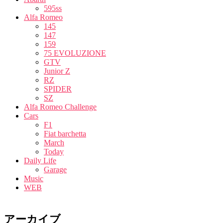
595ss
Alfa Romeo
145
147
159
75 EVOLUZIONE
GTV
Junior Z
RZ
SPIDER
SZ
Alfa Romeo Challenge
Cars
F1
Fiat barchetta
March
Today
Daily Life
Garage
Music
WEB
アーカイブ