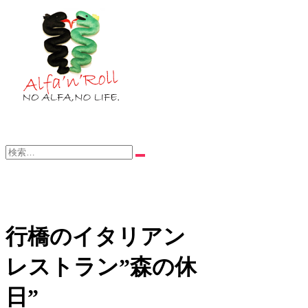
Skip
to
content
—NO ALFA , NO LIFE.—
::: Alfa'n'Roll :::
検
索…
行橋のイタリアン
レストラン”森の休
日”