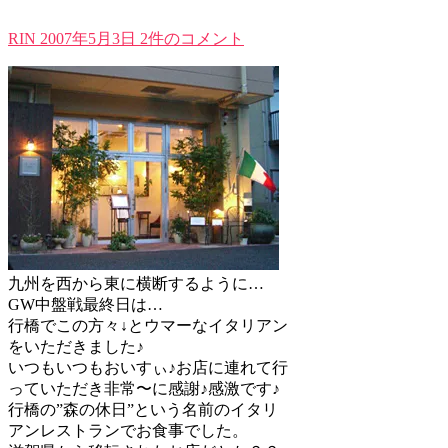
RIN
2007年5月3日
2件のコメント
九州を西から東に横断するように…
GW中盤戦最終日は…
行橋でこの方々↓とウマーなイタリアン
をいただきました♪
いつもいつもおいすぃ♪お店に連れて行
っていただき非常〜に感謝♪感激です♪
行橋の”森の休日”という名前のイタリ
アンレストランでお食事でした。