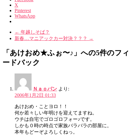
X
Pinterest
WhatsApp
←
年越しそば？
新春…マニアックカー対決？？？
→
「あけおめ★ふぉ〜♪」への5件のフィ
ードバック
Ｎａｏパン
より:
2006年1月2日 01:33
あけおめ・ことヨロ！！
何か若々しい年明けを迎えてますね。
ウチは自宅でゴロゴロフォー♪です。
しかも０時の時点で家族バラバラの部屋に。
本年もどーぞよろしくねっ。