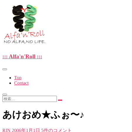
Skip
to
content
—NO ALFA , NO LIFE.—
::: Alfa'n'Roll :::
::: Alfa'n'Roll :::
Top
Contact
検
索…
あけおめ★ふぉ〜♪
RIN
2006年1月1日
5件のコメント