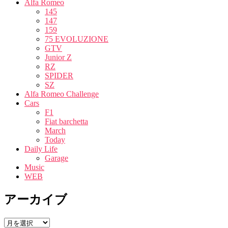
Alfa Romeo
145
147
159
75 EVOLUZIONE
GTV
Junior Z
RZ
SPIDER
SZ
Alfa Romeo Challenge
Cars
F1
Fiat barchetta
March
Today
Daily Life
Garage
Music
WEB
アーカイブ
ア