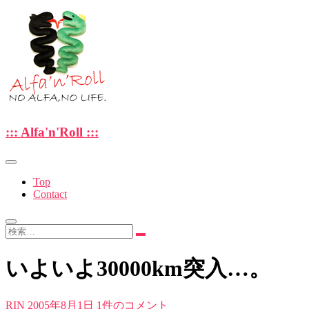
Skip
to
content
—NO ALFA , NO LIFE.—
::: Alfa'n'Roll :::
::: Alfa'n'Roll :::
Top
Contact
検
索…
いよいよ30000km突入…。
RIN
2005年8月1日
1件のコメント