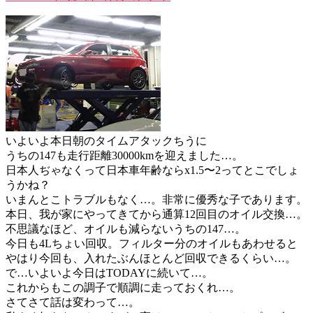
いよいよ本日朝のタイムアタックちうに
うちの147も走行距離30000kmを迎えました…。
日本人ぢゃなくって日本車年齢ならx1.5〜2ってとこでしょ
うかね？
いまんとこトラブルもなく…。非常に優秀な子であります。
本日、我が家にやってきてから通算12回目のオイル交換…。
不思議なほど、オイルも減らないうちの147…。
今日も4Lちょい回収。フィルター分のオイルもあわせると
やはり今回も、入れたぶんほとんど回収できるくらい…。
で…いよいよ今日はTODAYに続いて…。
これからもこの調子で順調に走っておくれ…。
さてさて話は変わって…。