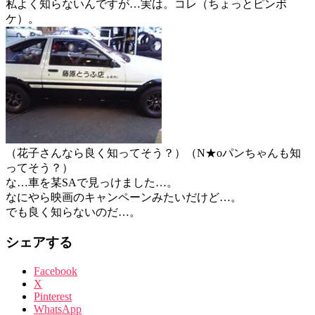
私よく知らないんですが…実は。コレ（ちょっとピンボ
ケ）。
（花子さんなら良く知ってそう？）（N★oパンちゃんも知
ってそう？）
な…車を某SAで見っけました…。
なにやら映画のキャンペーンみたいだけど…。
でも良く知らないのだ…。
シェアする
Facebook
X
Pinterest
WhatsApp