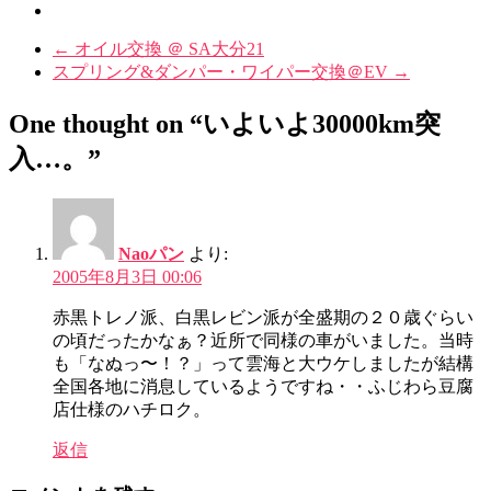
←
オイル交換 ＠ SA大分21
スプリング&ダンパー・ワイパー交換＠EV
→
One thought on “いよいよ30000km突
入…。”
Naoパン
より:
2005年8月3日 00:06
赤黒トレノ派、白黒レビン派が全盛期の２０歳ぐらい
の頃だったかなぁ？近所で同様の車がいました。当時
も「なぬっ〜！？」って雲海と大ウケしましたが結構
全国各地に消息しているようですね・・ふじわら豆腐
店仕様のハチロク。
返信