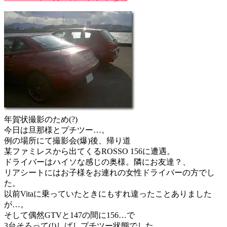
年賀状撮影のため(?)
今日は旦那様とプチツー…。
例の場所にて撮影会(爆)後、帰り道
某ファミレスから出てくるROSSO 156に遭遇。
ドライバーはハイソな感じの奥様。隣にお友達？、
リアシートにはお子様をお連れの女性ドライバーの方でし
た。
以前Vitaに乗っていたときにもすれ違ったことありました
が…。
そして偶然GTVと147の間に156…で
3台そろって(!)しばしプチツー状態でした。