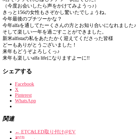
（今度お会いしたら声をかけてみようっ♪）
きっと156の女性もさぞかし驚いたでしょうね。
今年最後のプチツーかな？
今年alfaを通してたーくさんの方とお知り合いになれました♪
そして楽しい一年を過ごすことができました。
新米alfistaの私をあたたかく迎えてくださった皆様
どーもありがとうございました！
来年もどうぞよろしくっ♪
来年も楽しいalfa lifeになりますよーに!!
シェアする
Facebook
X
Pinterest
WhatsApp
関連
←
ETC&LED取り付け@EV
初詣。
→