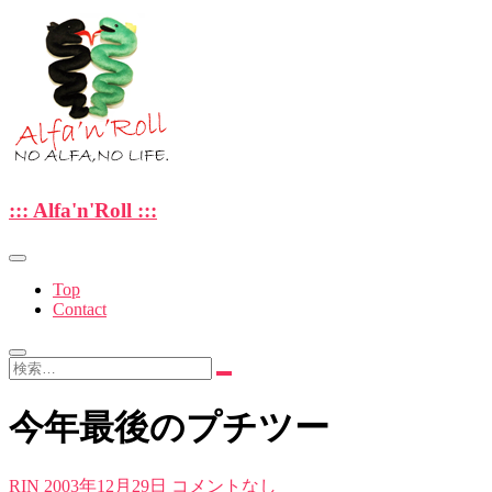
Skip
to
content
—NO ALFA , NO LIFE.—
::: Alfa'n'Roll :::
::: Alfa'n'Roll :::
Top
Contact
検
索…
今年最後のプチツー
RIN
2003年12月29日
コメントなし