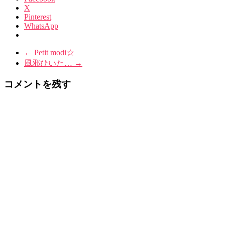
X
Pinterest
WhatsApp
←
Petit modi☆
風邪ひいた…
→
コメントを残す