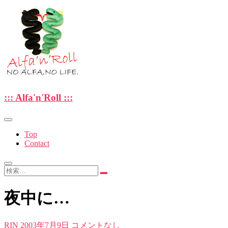
Skip
to
content
—NO ALFA , NO LIFE.—
::: Alfa'n'Roll :::
::: Alfa'n'Roll :::
Top
Contact
検
索…
夜中に…
RIN
2003年7月9日
コメントなし